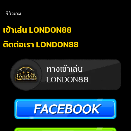
รีวิวเกม
เข้าเล่น LONDON88
ติดต่อเรา LONDON88