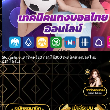
Slot online เครดิตฟรี20 ถอนได้300 เทคนิคแทงบอลไทย
ออนไล […]