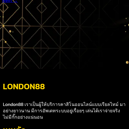
Next
→
LONDON88
London88 เราเป็นผู้ให้บริการคาสิโนออนไลน์แบบเรียลไทม์ มา
อย่างยาวนาน มีการอัพเดทระบบอยู่เรื่อยๆ เล่นได้เราจ่ายจริง
ไม่มีกั๊กอย่างแน่นอน