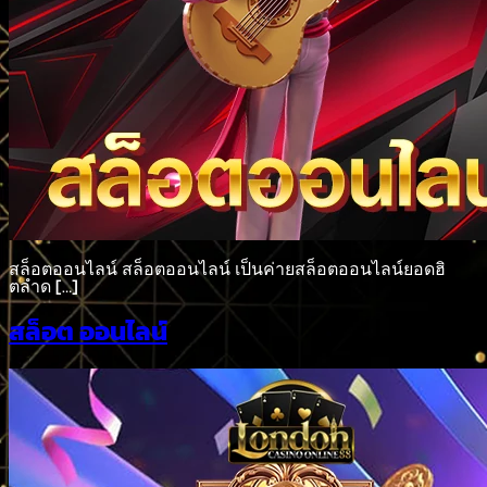
สล็อตออนไลน์ สล็อตออนไลน์ เป็นค่ายสล็อตออนไลน์ยอดฮิ
ตลำด […]
สล็อต ออนไลน์