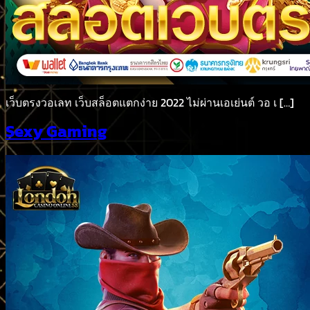
เว็บตรงวอเลท เว็บสล็อตแตกง่าย 2022 ไม่ผ่านเอเย่นต์ วอ เ […]
Sexy Gaming