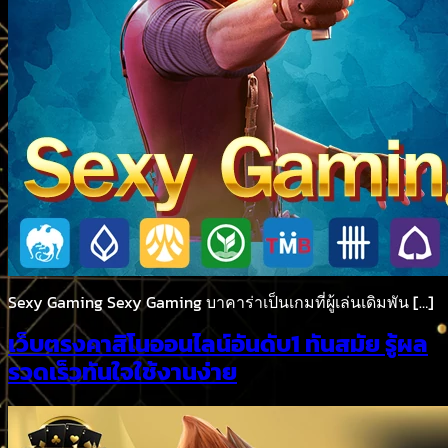
Sexy Gaming Sexy Gaming บาคาร่าเป็นเกมที่ผู้เล่นเดิมพัน […]
เว็บตรงคาสิโนออนไลน์อันดับ1 ทันสมัย รู้ผล
รวดเร็วทันใจใช้งานง่าย