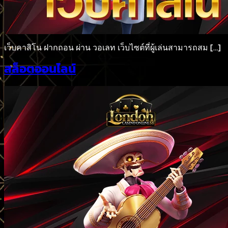
เว็บคาสิโน ฝากถอน ผ่าน วอเลท เว็บไซต์ที่ผู้เล่นสามารถสม […]
สล็อตออนไลน์