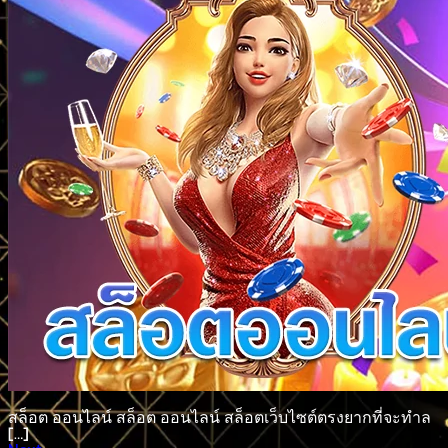
สล็อต ออนไลน์ สล็อต ออนไลน์ สล็อตเว็บไซต์ตรงยากที่จะทำล
[…]