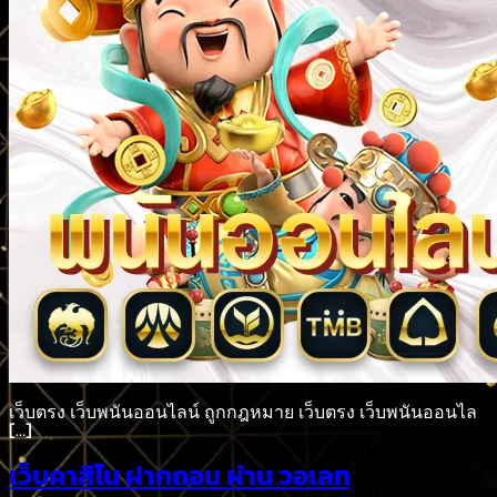
เว็บตรง เว็บพนันออนไลน์ ถูกกฎหมาย เว็บตรง เว็บพนันออนไล
[…]
เว็บคาสิโน ฝากถอน ผ่าน วอเลท