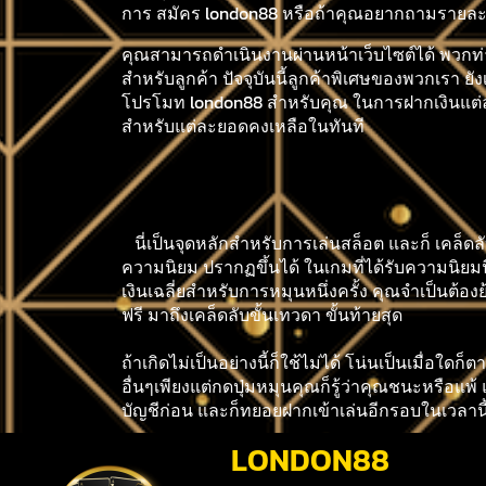
การ
สมัคร
london88
หรือถ้าคุณอยากถามรายละ
คุณสามารถดำเนินงานผ่านหน้าเว็บไซต์ได้
พวกท่
สำหรับลูกค้า
ปัจจุบันนี้ลูกค้าพิเศษของพวกเรา
ยัง
โปรโมท
london88
สำหรับคุณ
ในการฝากเงินแต่ล
สำหรับแต่ละยอดคงเหลือในทันที
นี่
เป็น
จุดหลัก
สำหรับการ
เล่น
ส
ล็อต
และก็
เคล็ดล
ความนิยม
ปรากฏขึ้นได้
ในเกมที่ได้รับความนิยมนี
เงินเฉลี่ยสำหรับการหมุนหนึ่งครั้ง
คุณจำเป็นต้อง
ฟรี
มาถึงเคล็ดลับขั้นเทวดา
ขั้นท้ายสุด
ถ้าเกิดไม่เป็นอย่างนี้ก็ใช้ไม่ได้
โน่นเป็นเมื่อใดก็ต
อื่นๆเพียงแต่กดปุ่มหมุนคุณก็รู้ว่าคุณชนะหรือแพ้
บัญชีก่อน
และก็ทยอยฝากเข้าเล่นอีกรอบในเวลานี
LONDON88