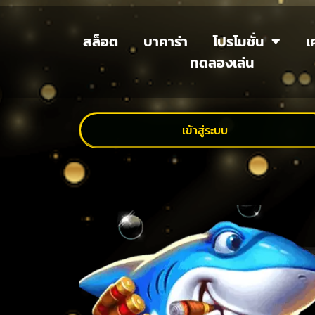
สล็อต
บาคาร่า
โปรโมชั่น
เ
ทดลองเล่น
เข้าสู่ระบบ