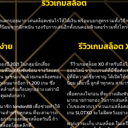
รีวิวเกมสล็อต
ตแตกบ่อยมาก
เล่นสล็อตเช่นไรให้ได้เงิน
พร้อมบอกสูตรรวมทั้งวิธี
นที่นิยมจากนักพนัน
รองรับการเล่นอีกทั้งบนคอมพิวเตอร์รวมทั้งโทรศั
ง่าย
รีวิวเกมสล็อ
ดของปี
2021
ในกลุ่มนักเสี่ยง
รีวิว
เกม
ส
ล็อต
XO
สำหรับมือใ
มที่ไม่สลับซับซ้อน
รางวัลแตก
ออนไลน์
จากแบรนด์ที่มีชื่อดังเ
คน
จะชนะเกมด้วยเกมสล็อตของ
ผู้ที่มีความเชี่ยวชาญ
ได้เปิดให
อกเล่นมากยิ่งกว่า
200
เกม
ซึ่ง
นิยม
เดี๋ยวนี้
ลูกค้าทุกคน
สามาร
คล้ายกันเกือบทุกอย่าง
แต่ว่ามี
เพื่อตกลงใจก่อน
ที่จะวางเดิมพั
หตุผลดังกล่าว
มากมายก่ายกอง
ในการเล่นสล
สมาชิก
london88
เพื่อช่วยทำให้
เว็บของพวกเรา
ทวนเกมสล็อต
ามสำหรับทุกคน
ที่จะสามารถ
เกม
SLOTXO
จะไม่ผิดหวังอย่าง
ยก่ายกองสมัครสล็อตวันนี้
ถ้า
พวกเราจะเก็บ
เกมสล็อต
ในเคร
สล็อตโดยคลิกที่