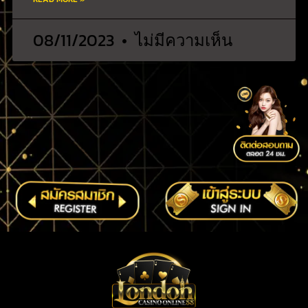
08/11/2023
ไม่มีความเห็น