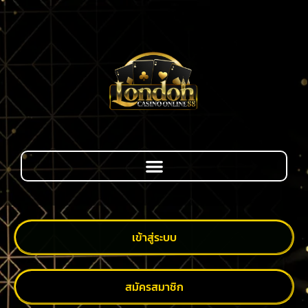
เข้าสู่ระบบ
สมัครสมาชิก