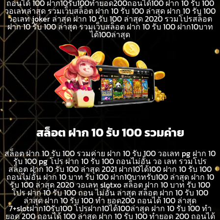
ถอนได้ 100 ฝาก10รับ100ทํายอด200ถอนได้100 ฝาก 10 รับ 100
วอเลทล่าสุด รวมเว็บสล็อต ฝาก 10 รับ 100 ล่าสุด ฝาก 10 รับ 100
วอเลท joker ล่าสุด ฝาก 10 รับ 100 ล่าสุด 2020 รวมโปรสล็อต
ฝาก 10 รับ 100 ล่าสุด รวมเว็บสล็อต ฝาก 10 รับ 100 ฝาก10บาท
ได้100ล่าสุด
สล็อต ฝาก 10 รับ 100 รวมค่าย
สล็อต ฝาก 10 รับ 100 รวมค่าย ฝาก 10 รับ 100 วอเลท pg ฝาก 10
รับ 100 pg โปร ฝาก 10 รับ 100 ถอนไม่อั้น วอ เลท รวมโปร
สล็อต ฝาก 10 รับ 100 ล่าสุด 2021 ฝาก10ได้100 ฝาก 10 รับ 100
ถอนไม่อั้น ฝาก 10 บาท รับ 100 ฝาก10บาทรับ100 ล่าสุด ฝาก 10
รับ 100 ล่าสุด 2020 วอเลท slotxo สล็อต ฝาก 10 บาท รับ 100
โปร ฝาก 10 รับ 100 ถอน ไม่อั้น ล่าสุด สล็อต ฝาก 10 รับ 100
ล่าสุด ฝาก 10 รับ 100 ทํา ยอด200 ถอนได้ 100 ล่าสุด
7+slotฝาก10รับ100 โปรฝาก10ได้100ล่าสุด ฝาก 10 รับ 100 ทํา
ยอด 200 ถอนได้ 100 ล่าสุด ฝาก 10 รับ 100 ทํายอด 200 ถอนได้