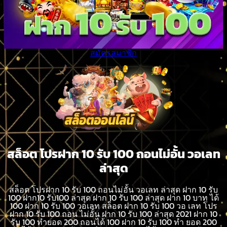
สมัครสมาชิก
สล็อต โปรฝาก 10 รับ 100 ถอนไม่อั้น วอเลท
ล่าสุด
สล็อต โปรฝาก 10 รับ 100 ถอนไม่อั้น วอเลท ล่าสุด ฝาก 10 รับ
100 ฝาก10 รับ100 ล่าสุด ฝาก 10 รับ 100 ล่าสุด ฝาก 10 บาท ได้
100 ฝาก 10 รับ 100 วอเลท สล็อต ฝาก 10 รับ 100 วอ เลท โปร
ฝาก 10 รับ 100 ถอน ไม่อั้น ฝาก 10 รับ 100 ล่าสุด 2021 ฝาก 10
รับ 100 ทํายอด 200 ถอนได้ 100 ฝาก 10 รับ 100 ทํา ยอด 200