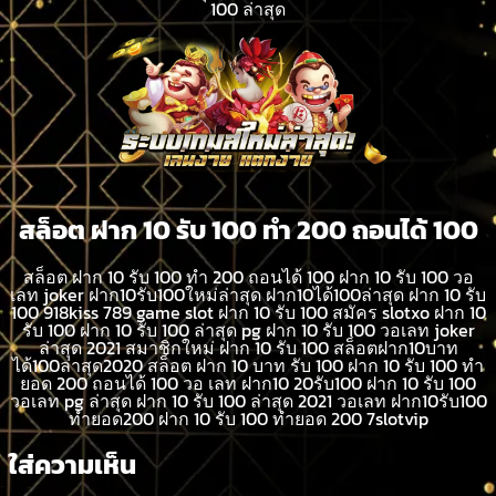
100 ล่าสุด
สล็อต ฝาก 10 รับ 100 ทํา 200 ถอนได้ 100
สล็อต ฝาก 10 รับ 100 ทํา 200 ถอนได้ 100 ฝาก 10 รับ 100 วอ
เลท joker ฝาก10รับ100ใหม่ล่าสุด ฝาก10ได้100ล่าสุด ฝาก 10 รับ
100 918kiss 789 game slot ฝาก 10 รับ 100 สมัคร slotxo ฝาก 10
รับ 100 ฝาก 10 รับ 100 ล่าสุด pg ฝาก 10 รับ 100 วอเลท joker
ล่าสุด 2021 สมาชิกใหม่ ฝาก 10 รับ 100 สล็อตฝาก10บาท
ได้100ล่าสุด2020 สล็อต ฝาก 10 บาท รับ 100 ฝาก 10 รับ 100 ทํา
ยอด 200 ถอนได้ 100 วอ เลท ฝาก10 20รับ100 ฝาก 10 รับ 100
วอเลท pg ล่าสุด ฝาก 10 รับ 100 ล่าสุด 2021 วอเลท ฝาก10รับ100
ทํายอด200 ฝาก 10 รับ 100 ทํายอด 200 7slotvip
ใส่ความเห็น