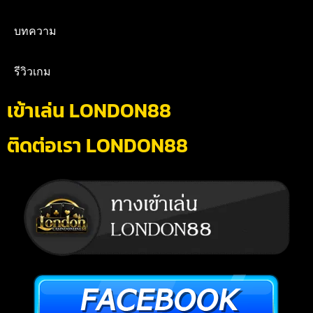
บทความ
รีวิวเกม
เข้าเล่น LONDON88
ติดต่อเรา LONDON88