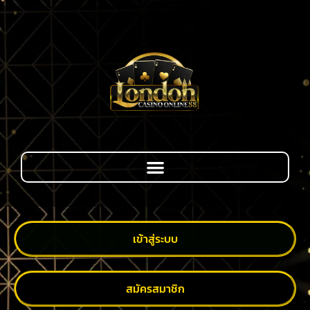
เข้าสู่ระบบ
สมัครสมาชิก