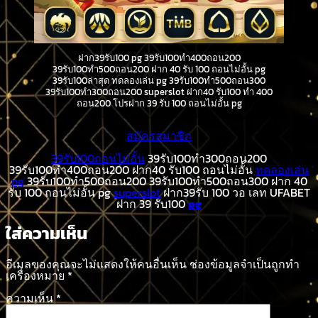
ฝาก39รับ100 pg 39รับ100ทํา400ถอน200
39รับ100ทํา500ถอน200 ฝาก 40 รับ 100 ถอนไม่อั้น pg
39รับ100ล่าสุด ทดลองเล่น pg 39รับ100ทํา500ถอน300
39รับ100ทำ300ถอน200 superslot ฝาก40 รับ100 ทํา 400
ถอน200 โปรฝาก 39 รับ 100 ถอนไม่อั้น pg
สมัครสมาชิก
39รับ100ถอนไม่อั้น
39รับ100ทำ300ถอน200
39รับ100ทํา400ถอน200 ฝาก40 รับ100 ถอนไม่อั้น
ทดลองเล่น
pg
39รับ100ทํา500ถอน200 39รับ100ทํา500ถอน300 ฝาก 40
รับ 100 ถอนไม่อั้น pg
superslot
ฝาก39รับ 100 วอ เลท UFABET
ฝาก 39 รับ100
pg
ใส่ความเห็น
อีเมลของคุณจะไม่แสดงให้คนอื่นเห็น
ช่องข้อมูลจำเป็นถูกทำ
เครื่องหมาย
*
ความเห็น
*