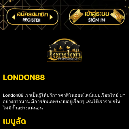
LONDON88
London88 เราเป็นผู้ให้บริการคาสิโนออนไลน์แบบเรียลไทม์ มา
อย่างยาวนาน มีการอัพเดทระบบอยู่เรื่อยๆ เล่นได้เราจ่ายจริง
ไม่มีกั๊กอย่างแน่นอน
เมนูลัด