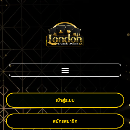
เข้าสู่ระบบ
สมัครสมาชิก