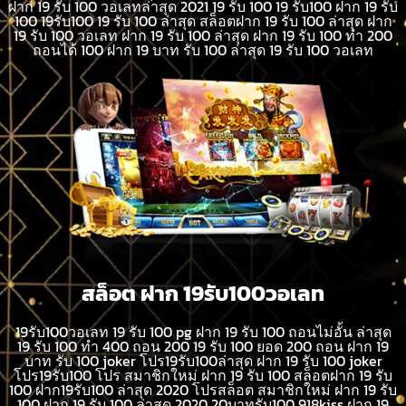
ฝาก 19 รับ 100 วอเลทล่าสุด 2021 19 รับ 100 19 รับ100 ฝาก 19 รับ
100 19รับ100 19 รับ 100 ล่าสุด สล็อตฝาก 19 รับ 100 ล่าสุด ฝาก
19 รับ 100 วอเลท ฝาก 19 รับ 100 ล่าสุด ฝาก 19 รับ 100 ทํา 200
ถอนได้ 100 ฝาก 19 บาท รับ 100 ล่าสุด 19 รับ 100 วอเลท
สล็อต ฝาก 19รับ100วอเลท
19รับ100วอเลท 19 รับ 100 pg ฝาก 19 รับ 100 ถอนไม่อั้น ล่าสุด
19 รับ 100 ทํา 400 ถอน 200 19 รับ 100 ยอด 200 ถอน ฝาก 19
บาท รับ 100 joker โปร19รับ100ล่าสุด ฝาก 19 รับ 100 joker
โปร19รับ100 โปร สมาชิกใหม่ ฝาก 19 รับ 100 สล็อตฝาก 19 รับ
100 ฝาก19รับ100 ล่าสุด 2020 โปรสล็อต สมาชิกใหม่ ฝาก 19 รับ
100 ฝาก 19 รับ 100 ล่าสุด 2020 20บาทรับ100 918kiss ฝาก 19