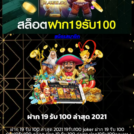
สมัครสมาชิก
ฝาก 19 รับ 100 ล่าสุด 2021
ฝาก 19 รับ 100 ล่าสุด 2021 19รับ100 joker ฝาก 19 รับ 100