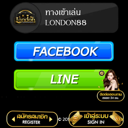
COPYRIGHT © 2019. WWW.LONDON88S.COM