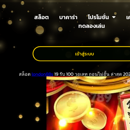
สล็อต
บาคาร่า
โปรโมชั่น
เ
ทดลองเล่น
เข้าสู่ระบบ
สล็อต
london88s
19 รับ 100 วอเลท ถอนไม่อั้น ล่าสุด 20