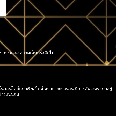
ำหรับการแสดงความเห็นครั้งถัดไป
สิโนออนไลน์แบบเรียลไทม์ มาอย่างยาวนาน มีการอัพเดทระบบอยู่
กอย่างแน่นอน