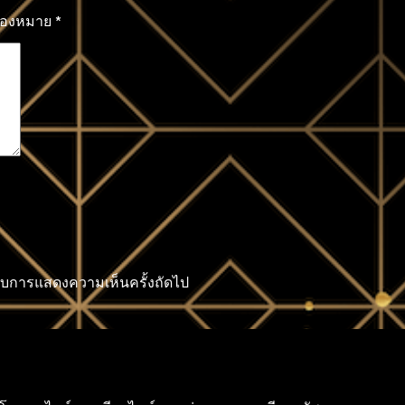
รื่องหมาย
*
ำหรับการแสดงความเห็นครั้งถัดไป