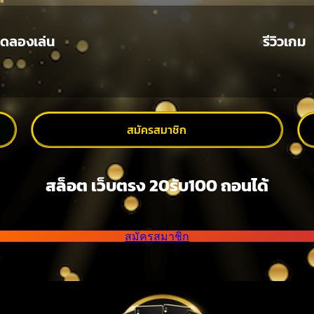
ดลองเล่น
รีวิวเกม
สมัครสมาชิก
สล็อต เว็บตรง 20รับ100 ถอนได้
สมัครสมาชิก