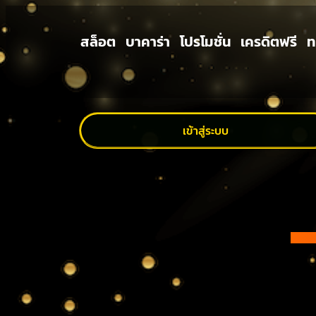
สล็อต
บาคาร่า
โปรโมชั่น
เครดิตฟรี
ท
เข้าสู่ระบบ