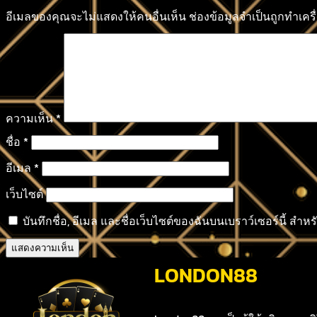
อีเมลของคุณจะไม่แสดงให้คนอื่นเห็น
ช่องข้อมูลจำเป็นถูกทำเค
ความเห็น
*
ชื่อ
*
อีเมล
*
เว็บไซต์
บันทึกชื่อ, อีเมล และชื่อเว็บไซต์ของฉันบนเบราว์เซอร์นี้ ส
LONDON88