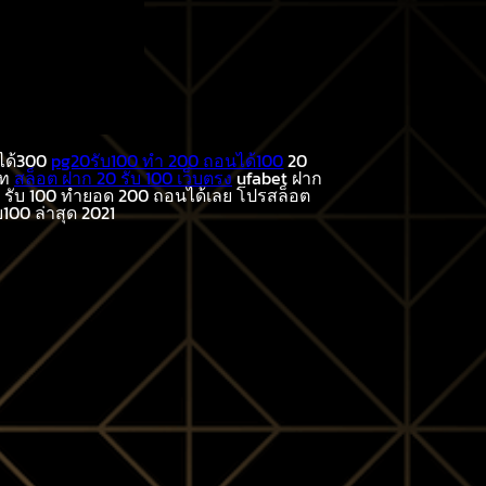
นได้300
pg20รับ100 ทํา 200 ถอนได้100
20
ลท
สล็อต ฝาก 20 รับ 100 เว็บตรง
ufabet ฝาก
0 รับ 100 ทำยอด 200 ถอนได้เลย โปรสล็อต
00 ล่าสุด 2021