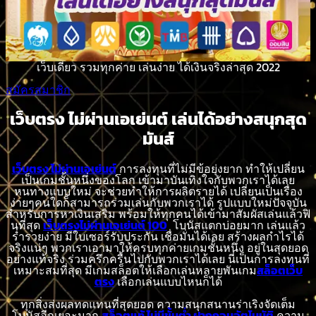
เว็บเดียว รวมทุกค่าย เล่นง่าย ได้เงินจริงล่าสุด 2022
สมัครสมาชิก
เว็บตรง ไม่ผ่านเอเย่นต์ เล่นได้อย่างสนุกสุด
มันส์
เว็บตรง ไม่ผ่านเอเย่นต์
การลงทุนที่ไม่มีข้อยุ่งยาก ทำให้เปลี่ยน
เป็นเกมชั้นหนึ่งของโลก เข้ามาบันเทิงใจกับพวกเราได้เลย
หนทางแบบใหม่ จะช่วยทำให้การผลิตรายได้ เปลี่ยนเป็นเรื่อง
ง่ายๆคนใดก็สามารถร่วมเล่นกับพวกเราได้ รูปแบบใหม่ปัจจุบัน
สำหรับการหาเงินเสริม พร้อมให้ทุกคนได้เข้ามาสัมผัสเล่นแล้วฟิ
นที่สุด
เว็บตรงไม่ผ่านเอเย่นต์ 100
โบนัสแตกบ่อยมาก เล่นแล้ว
ร่ำรวยง่าย มีใบเซอร์รับประกัน เชื่อมั่นได้เลย สร้างผลกำไรได้
จริงแน่ๆ พวกเราเอามาให้ครบทุกค่ายเกมชั้นหนึ่ง อยู่ในสุดยอด
อย่างแท้จริง ร่วมครึกครื้นไปกับพวกเราได้เลย นี่เป็นการลงทุนที่
เหมาะสมที่สุด มีเกมสล็อตให้เลือกเล่นหลายพันเกม
สล็อตเว็บ
ตรง
เลือกเล่นแบบไหนก็ได้
ทุกสิ่งส่งผลทดแทนที่สุดยอด ความสนุกสนานร่าเริงจัดเต็ม
โบนัสอีกเยอะมาก
สล็อตแท้ ไม่มีขั้นต่ำ ฝากถอนอัตโนมัติ
ความ