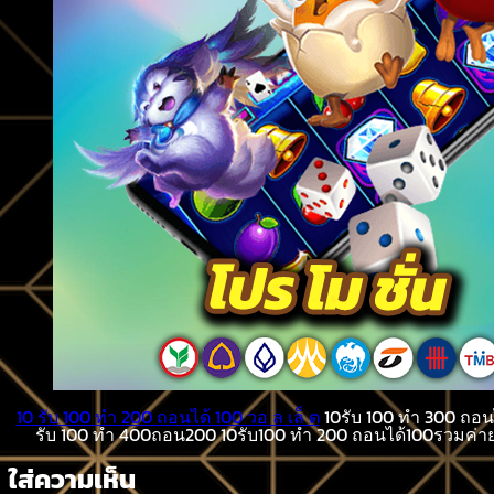
10 รับ 100 ทํา 200 ถอนได้ 100 วอ ล เล็ ต
10รับ 100 ทํา 300 ถอน
รับ 100 ทํา 400ถอน200 10รับ100 ทํา 200 ถอนได้100รวมค่าย 1
ใส่ความเห็น