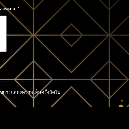
รื่องหมาย
*
ำหรับการแสดงความเห็นครั้งถัดไป