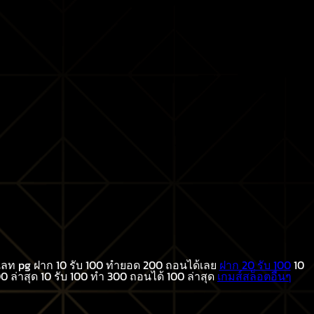
 เลท pg ฝาก 10 รับ 100 ทำยอด 200 ถอนได้เลย
ฝาก 20 รับ 100
10
ล่าสุด 10 รับ 100 ทํา 300 ถอนได้ 100 ล่าสุด
เกมส์สล็อตอื่นๆ