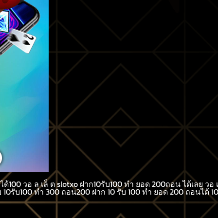
ได้100 วอ ล เล็ ต slotxo ฝาก10รับ100 ทำ ยอด 200ถอน ได้เลย วอ
0รับ100 ทํา 300 ถอน200 ฝาก 10 รับ 100 ทํา ยอด 200 ถอนได้ 100 