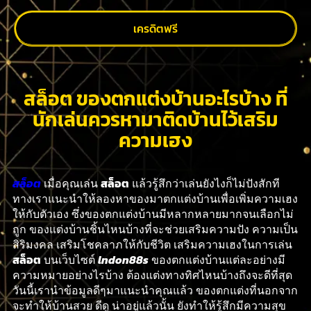
เครดิตฟรี
สล็อต ของตกแต่งบ้านอะไรบ้าง ที่
นักเล่นควรหามาติดบ้านไว้เสริม
ความเฮง
สล็อต
เมื่อคุณเล่น
สล็อต
แล้วรู้สึกว่าเล่นยังไงก็ไม่ปังสักที
ทางเราแนะนำให้ลองหาของมาตกแต่งบ้านเพื่อเพิ่มความเฮง
ให้กับตัวเอง ซึ่งของตกแต่งบ้านมีหลากหลายมากจนเลือกไม่
ถูก ของแต่งบ้านชิ้นไหนบ้างที่จะช่วยเสริมความปัง ความเป็น
สิริมงคล เสริมโชคลาภให้กับชีวิต เสริมความเฮงในการเล่น
สล็อต
บนเว็บไซต์
lndon88s
ของตกแต่งบ้านแต่ละอย่างมี
ความหมายอย่างไรบ้าง ต้องแต่งทางทิศไหนบ้างถึงจะดีที่สุด
วันนี้เรานำข้อมูลดีๆมาแนะนำคุณแล้ว ของตกแต่งที่นอกจาก
จะทำให้บ้านสวย ดีดู น่าอยู่แล้วนั้น ยังทำให้รู้สึกมีความสุข