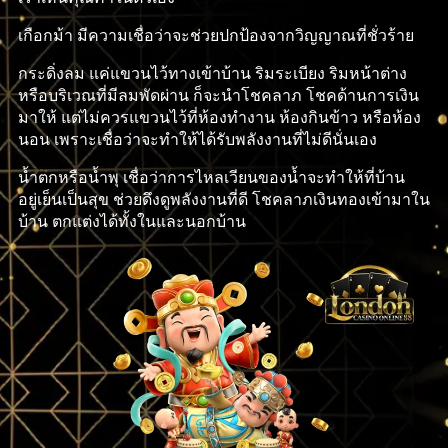
เกือกม้า มีความเชื่อว่าจะช่วยปกป้องจากวิญญาณที่ชั่วร้าย
กระดิ่งลม แค่แขวนไว้ทางเข้าบ้าน ริมระเบียง ริมหน้าต่าง
หรือบริเวณที่มีลมพัดผ่าน ก็จะนำโชคลาภ โชคด้านการเงิน
มาให้ แต่ไม่ควรแขวนไว้ที่ห้องทำงาน ห้องกินข้าว หรือห้อง
นอน เพราะเชื่อว่าจะทำให้ได้รับพลังงานที่ไม่ดีนั่นเอง
น้ำตกหรือน้ำพุ เชื่อว่าการไหลเวียนของน้ำจะทำให้ที่บ้าน
อยู่เย็นเป็นสุข ช่วยดึงดูพลังงานที่ดี โชคลาภเงินทองเข้ามาใน
บ้าน ตกแต่งได้ทั้งในและนอกบ้าน