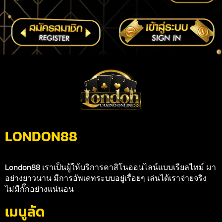
LONDON88
London88 เราเป็นผู้ให้บริการคาสิโนออนไลน์แบบเรียลไทม์ มา
อย่างยาวนาน มีการอัพเดทระบบอยู่เรื่อยๆ เล่นได้เราจ่ายจริง
ไม่มีกั๊กอย่างแน่นอน
เมนูลัด