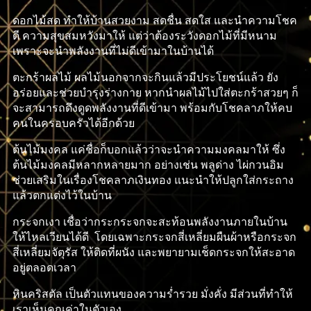
ดอกไม้สด ทำให้บ้านสวยงาม สดชื่น สดใส และนำความโชค
ดี ความสุขสมหวังมาให้ แต่ว่าต้องระวังดอกไม้ที่มีหนาม
เพราะจะนำพลังงานที่ไม่ดีเข้ามาในบ้านได้
ตะกร้าผลไม้ ผลไม้นอกจากจะกินแล้วมีประโยชน์แล้ว ยัง
อร่อยและช่วยบำรุงร่างกาย หากนำผลไม้ไปใส่ตะกร้าสวยๆ ก็
จะสามารถดึงดูดพลังงานที่ดีเข้ามา พร้อมกับโชคลาภให้คบ
คนในครอบครัวได้อีกด้วย
ต้นไม้มงคล แค่ชื่อก็บอกแล้วว่าจะนำความมงคลมาให้ ซึ่ง
ต้นไม้มงคลมีหลากหลายมาก อย่างเช่น พลูด่าง ไผ่กวนอิม
ช่วยเสริมในเรื่องโชคลาภเงินทอง แนะนำให้ปลูกใส่กระถาง
แล้วตกแต่งไว้ในบ้าน
กระจกเงา เชื่อว่ากระกระจกจะสะท้อนพลังงานภายในบ้าน
ให้ไหลเวียนได้ดี โดยเฉพาะกระจกสี่เหลี่ยมผืนผ้าหรือกระจก
สี่เหลี่ยมจัตุรัส ให้ติดที่ผนัง และพยายามเช็ดกระจกให้สะอาด
อยู่ตลอดเวลา
หินคริสตัล เป็นตัวแทนของความร่ำรวย มั่งคั่ง มีส่วนที่ทำให้
เราเห็นคุณค่าในตัวเอง