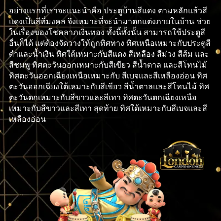
อย่างแรกที่เราจะแนะนำคือ ประตูบ้านสีแดง ตามหลักแล้วสี
แดงเป็นสีที่มงคล จึงเหมาะที่จะนำมาตกแต่งภายในบ้าน ช่วย
ในเรื่องของโชคลาภเงินทอง ทั้งนี้ทั้งนั้น สามารถใช้ประตูสี
อื่นก็ได้ แต่ต้องจัดวางให้ถูกทิศทาง ทิศเหนือเหมาะกับประตูสี
ดำและน้ำเงิน ทิศใต้เหมาะกับสีแดง สีเหลือง สีม่วง สีส้ม และ
สีชมพู ทิศตะวันออกเหมาะกับสีเขียว สีน้ำตาล และสีโทนไม้
ทิศตะวันออกเฉียงเหนือเหมาะกับ สีเบจและสีเหลืองอ่อน ทิศ
ตะวันออกเฉียงใต้เหมาะกับสีเขียว สีน้ำตาลและสีโทนไม้ ทิศ
ตะวันตกเหมาะกับสีขาวและสีเทา ทิศตะวันตกเฉียงเหนือ
เหมาะกับสีขาวและสีเทา สุดท้าย ทิศใต้เหมาะกับสีเบจและสี
เหลืองอ่อน