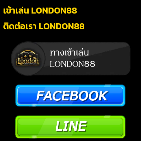
เข้าเล่น LONDON88
ติดต่อเรา LONDON88