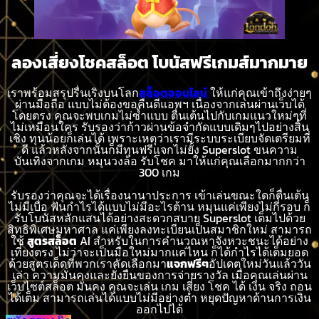
ลองเสี่ยงโชคสล็อต โบนัสฟรีเกมส์มากมาย
เราพร้อมสรุปรื่นเริงบนโลก
สล็อตออนไลน์
ให้แก่คุณเข้าถึงง่ายๆ
ผ่านมือถือ แบบไม่ต้องขอคืนดีแอพฯ เนื่องจากเล่นผ่านเว็บได้
โดยตรง คุณจะพบเกมไม่ซ้ำแบบ ตื่นเต้นไปกับเกมแนวใหม่ๆที่
ไม่เหมือนใคร รับรองว่าก้าวผ่านข้อจำกัดแบบเดิมๆไปอย่างสิ้น
เชิง ทุนน้อยก็เล่นได้ เพราะเหตุว่าเรามีระบบระเบียบจัดเตรียมที่
ดี แล้วหลังจากนั้นก็มีทุนฟรีแจกไม่ยั้ง Superslot ขนความ
บันเทิงจากเกม หมุนวงล้อ รับโชค มาให้แก่คุณเลือกมากกว่า
300 เกม
รับรองว่าคุณจะได้เรื่องนานาประการ เข้าเล่นขณะใดก็ตื่นเต้น
ไม่มีเบื่อ ฟันกำไรได้แบบไม่มีอะไรต้าน หมุนแค่เพียงไม่กี่รอบ ก็
รับโบนัสหลักแสนได้อย่างสะดวกสบาย Superslot เต็มไปด้วย
สิทธิพิเศษมหาศาล แค่เพียงลงทะเบียนเป็นสมาชิกใหม่ สามารถ
ใช้
สูตรสล็อต
AI สำหรับในการคำนวณหาจังหวะชนะได้อย่าง
เที่ยงตรง ไม่ว่าจะเป็นมือใหม่มากแค่ไหน ก็ได้กำไรได้เต็มยอด
ด้วยสูตรเด็ดที่พวกเราคัดเลือกมา
แจกฟรีๆ
อัปเดตใหม่วันแล้ววัน
เล่า ความมั่นคงและยั่งยืนของการจ่ายรางวัล เมื่อคุณเล่นผ่าน
เว็บไซต์สล็อต มั่นคง คุณจะเล่น เกม เสี่ยง โชค ได้ เงิน จริง ถอน
ได้เต็ม สามารถเล่นได้แบบไม่มีอย่างต่ำ หยุดปัญหาด้านการเงิน
ออกไปได้