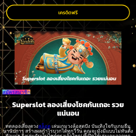
เครดิตฟรี
สมัครสมาชิก
Superslot ลองเสี่ยงโชคกันเถอะ รวย
แน่นอน
ทดลองเสี่ยงดวง
สล็อต
เล่นเกมวงล้อสุดปัง บันเทิงใจกับเกมธีม
นานัปการ สร้างผลกำไรบวกได้ทุกวี่วัน คุณจะมั่งมีแบบไม่ทันตั้ง
ตัวแน่ๆ ยิ่งเล่นกับเว็บไซต์ตรงเจ้าใหญ่ ที่เปิดให้เล่นเกมจากทุก