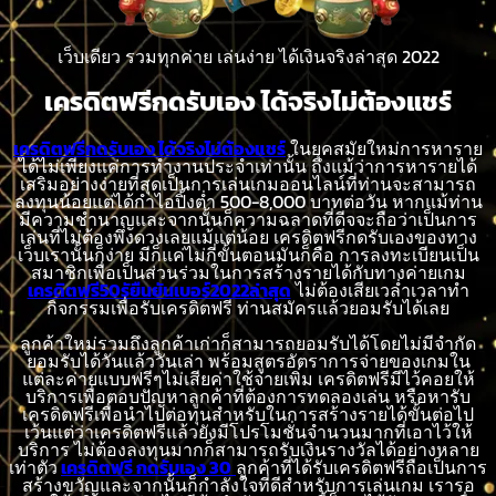
เว็บเดียว รวมทุกค่าย เล่นง่าย ได้เงินจริงล่าสุด 2022
เครดิตฟรีกดรับเอง ได้จริงไม่ต้องแชร์
เครดิตฟรีกดรับเอง ได้จริงไม่ต้องแชร์
ในยุคสมัยใหม่การหาราย
ได้ไม่เพียงแค่การทำงานประจำเท่านั้น ถึงแม้ว่าการหารายได้
เสริมอย่างง่ายที่สุดเป็นการเล่นเกมออนไลน์ที่ท่านจะสามารถ
ลงทุนน้อยแต่ได้กำไอปิ้งต่ำ 500-8,000 บาทต่อวัน หากแม้ท่าน
มีความชำนาญและจากนั้นก็ความฉลาดที่ดีจจะถือว่าเป็นการ
เล่นที่ไม่ต้องพึ่งดวงเลยแม้แต่น้อย เครดิตฟรีกดรับเองของทาง
เว็บเรานั้นก็ง่าย มีก็แค่ไม่กี่ขั้นตอนมันก็คือ การลงทะเบียนเป็น
สมาชิกเพื่อเป็นส่วนร่วมในการสร้างรายได้กับทางค่ายเกม
เครดิตฟรี50รัยืนยันเบอร์2022ล่าสุด
ไม่ต้องเสียเวล่ำเวลาทำ
กิจกรรมเพื่อรับเครดิตฟรี ท่านสมัครแล้วยอมรับได้เลย
ลูกค้าใหม่รวมถึงลูกค้าเก่าก็สามารถยอมรับได้โดยไม่มีจำกัด
ยอมรับได้วันแล้ววันเล่า พร้อมสูตรอัตราการจ่ายของเกมใน
แต่ละค่ายแบบฟรีๆไม่เสียค่าใช้จ่ายเพิ่ม เครดิตฟรีมีไว้คอยให้
บริการเพื่อตอบปัญหาลูกค้าที่ต้องการทดลองเล่น หรือหารับ
เครดิตฟรีเพื่อนำไปต่อทุนสำหรับในการสร้างรายได้ขั้นต่อไป
เว้นแต่ว่าเครดิตฟรีแล้วยังมีโปรโมชั่นจำนวนมากที่เอาไว้ให้
บริการ ไม่ต้องลงทุนมากก็สามารถรับเงินรางวัลได้อย่างหลาย
เท่าตัว
เครดิตฟรี กดรับเอง 30
ลูกค้าที่ได้รับเครดิตฟรีถือเป็นการ
สร้างขวัญและจากนั้นก็กำลังใจที่ดีสำหรับการเล่นเกม เรารอ