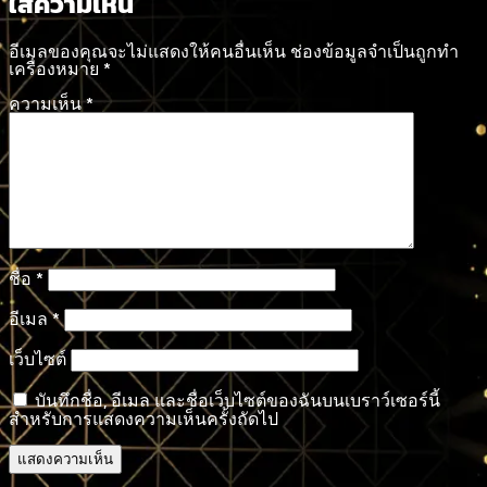
ใส่ความเห็น
อีเมลของคุณจะไม่แสดงให้คนอื่นเห็น
ช่องข้อมูลจำเป็นถูกทำ
เครื่องหมาย
*
ความเห็น
*
ชื่อ
*
อีเมล
*
เว็บไซต์
บันทึกชื่อ, อีเมล และชื่อเว็บไซต์ของฉันบนเบราว์เซอร์นี้
สำหรับการแสดงความเห็นครั้งถัดไป