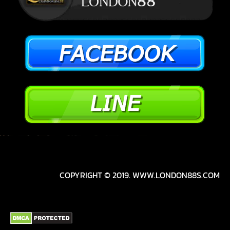
COPYRIGHT © 2019. WWW.LONDON88S.COM