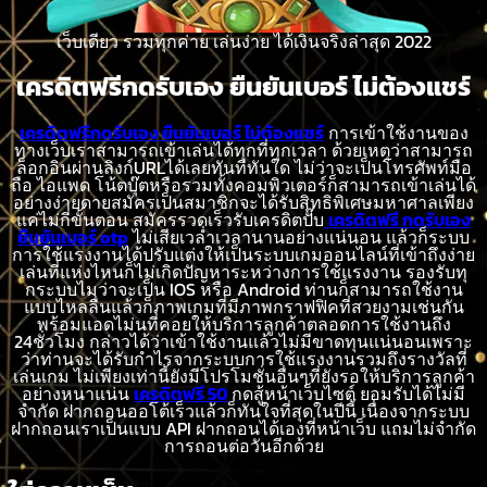
เว็บเดียว รวมทุกค่าย เล่นง่าย ได้เงินจริงล่าสุด 2022
เครดิตฟรีกดรับเอง ยืนยันเบอร์ ไม่ต้องแชร์
เครดิตฟรีกดรับเอง ยืนยันเบอร์ ไม่ต้องแชร์
การเข้าใช้งานของ
ทางเว็บเราสามารถเข้าเล่นได้ทุกที่ทุกเวลา ด้วยเหตุว่าสามารถ
ล็อกอินผ่านลิงก์URLได้เลยทันทีทันใด ไม่ว่าจะเป็นโทรศัพท์มือ
ถือ ไอแพด โน้ตบุ๊ตหรือรวมทั้งคอมพิวเตอร์ก็สามารถเข้าเล่นได้
อย่างง่ายดายสมัครเป็นสมาชิกจะได้รับสิทธิพิเศษมหาศาลเพียง
แค่ไม่กี่ขั้นตอน สมัครรวดเร็วรับเครดิตปั๊บ
เครดิตฟรี กดรับเอง
ยืนยันเบอร์ otp
ไม่เสียเวล่ำเวลานานอย่างแน่นอน แล้วก็ระบบ
การใช้แรงงานได้ปรับแต่งให้เป็นระบบเกมออนไลน์ที่เข้าถึงง่าย
เล่นที่แห่งไหนก็ไม่เกิดปัญหาระหว่างการใช้แรงงาน รองรับทุ
กระบบไมว่าจะเป็น IOS หรือ Android ท่านก็สามารถใช้งาน
แบบไหลลื่นแล้วก็ภาพเกมที่มีภาพกราฟฟิคที่สวยงามเช่นกัน
พร้อมแอดไม่นที่คอยให้บริการลูกค้าตลอดการใช้งานถึง
24ชั่วโมง กล่าวได้ว่าเข้าใช้งานแล้วไม่มีขาดทุนแน่นอนเพราะ
ว่าท่านจะได้รับกำไรจากระบบการใช้แรงงานรวมถึงรางวัลที่
เล่นเกม ไม่เพียงเท่านี้ยังมีโปรโมชั่นอื่นๆที่ยังรอให้บริการลูกค้า
อย่างหนาแน่น
เครดิตฟรี 50
กดสู้หน้าเว็บไซต์ ยอมรับได้ไม่มี
จำกัด ฝากถอนออโต้เร็วแล้วก็ทันใจที่สุดในปีนี้ เนื่องจากระบบ
ฝากถอนเราเป็นแบบ API ฝากถอนได้เองที่หน้าเว็บ แถมไม่จำกัด
การถอนต่อวันอีกด้วย