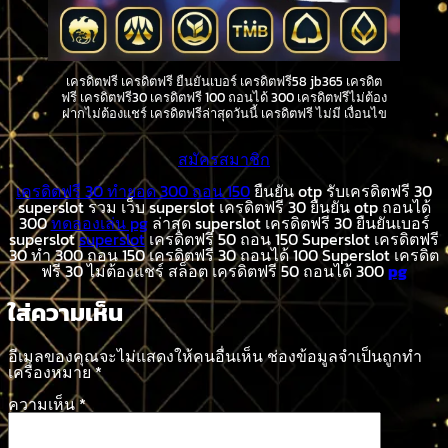
เครดิตฟรี เครดิตฟรี ยืนยันเบอร์ เครดิตฟรี58 jb365 เครดิต
ฟรี เครดิตฟรี30 เครดิตฟรี 100 ถอนได้ 300 เครดิตฟรีไม่ต้อง
ฝากไม่ต้องแชร์ เครดิตฟรีล่าสุดวันนี้ เครดิตฟรี ไม่มี เงื่อนไข
สมัครสมาชิก
เครดิตฟรี 30 ทำยอด 300 ถอน 150
ยืนยัน otp รับเครดิตฟรี 30
superslot รวม เว็บ superslot เครดิตฟรี 30 ยืนยัน otp ถอนได้
300
ทดลองเล่น pg
ล่าสุด superslot เครดิตฟรี 30 ยืนยันเบอร์
superslot
superslot
เครดิตฟรี 50 ถอน 150 Superslot เครดิตฟรี
30 ทํา 300 ถอน 150 เครดิตฟรี 30 ถอนได้ 100 Superslot เครดิต
ฟรี 30 ไม่ต้องแชร์ สล็อต เครดิตฟรี 50 ถอนได้ 300
pg
ใส่ความเห็น
อีเมลของคุณจะไม่แสดงให้คนอื่นเห็น
ช่องข้อมูลจำเป็นถูกทำ
เครื่องหมาย
*
ความเห็น
*