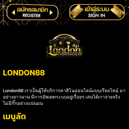
LONDON88
London88 เราเป็นผู้ให้บริการคาสิโนออนไลน์แบบเรียลไทม์ มา
อย่างยาวนาน มีการอัพเดทระบบอยู่เรื่อยๆ เล่นได้เราจ่ายจริง
ไม่มีกั๊กอย่างแน่นอน
เมนูลัด