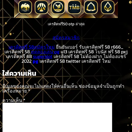
เครดิตฟรี50 otp ล่าสุด
สมัครสมาชิก
เครดิตฟรี 58สมัครใหม่
ยืนยันเบอร์ รับเครดิตฟรี 58 r666_
เครดิตฟรี 58
ทดลองเล่น pg
u13 เครดิตฟรี 58 โบนัส ฟรี 58 pxj
เครดิตฟรี 68
superslot
เครดิตฟรี 58 ไม่ต้องฝาก ไม่ต้องแชร์
2022
pg
เครดิตฟรี 58 twitter เครดิตฟรี ใหม่
ใส่ความเห็น
อีเมลของคุณจะไม่แสดงให้คนอื่นเห็น
ช่องข้อมูลจำเป็นถูกทำ
เครื่องหมาย
*
ความเห็น
*