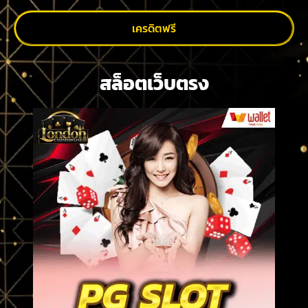
เครดิตฟรี
สล็อตเว็บตรง