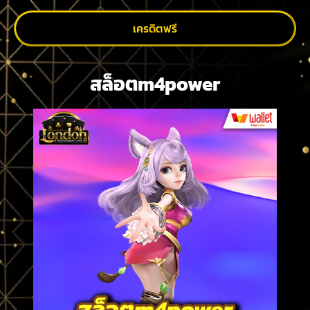
เครดิตฟรี
สล็อตm4power