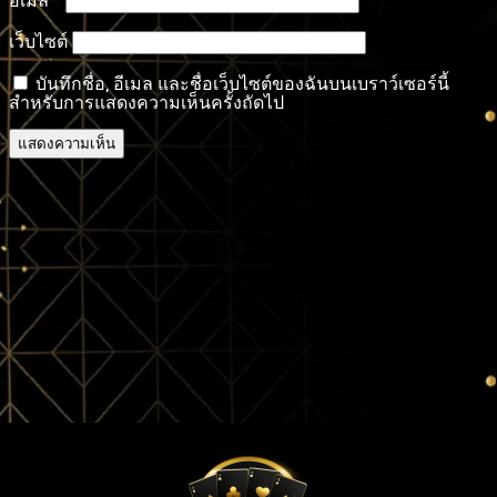
อีเมล
*
เว็บไซต์
บันทึกชื่อ, อีเมล และชื่อเว็บไซต์ของฉันบนเบราว์เซอร์นี้
สำหรับการแสดงความเห็นครั้งถัดไป