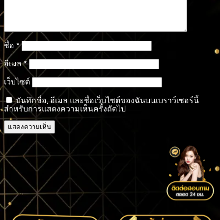
ชื่อ
*
อีเมล
*
เว็บไซต์
บันทึกชื่อ, อีเมล และชื่อเว็บไซต์ของฉันบนเบราว์เซอร์นี้
สำหรับการแสดงความเห็นครั้งถัดไป