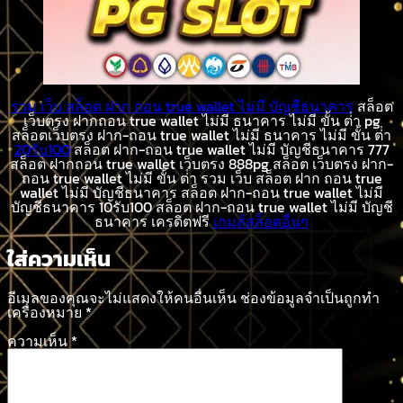
รวม เว็บ สล็อต ฝาก ถอน true wallet ไม่มี บัญชีธนาคาร
สล็อต
เว็บตรง ฝากถอน true wallet ไม่มี ธนาคาร ไม่มี ขั้น ต่ํา pg
สล็อตเว็บตรง ฝาก-ถอน true wallet ไม่มี ธนาคาร ไม่มี ขั้น ต่ํา
20รับ100
สล็อต ฝาก-ถอน true wallet ไม่มี บัญชีธนาคาร 777
สล็อต ฝากถอน true wallet เว็บตรง 888pg สล็อต เว็บตรง ฝาก-
ถอน true wallet ไม่มี ขั้น ต่ํา รวม เว็บ สล็อต ฝาก ถอน true
wallet ไม่มี บัญชีธนาคาร สล็อต ฝาก-ถอน true wallet ไม่มี
บัญชีธนาคาร 10รับ100 สล็อต ฝาก-ถอน true wallet ไม่มี บัญชี
ธนาคาร เครดิตฟรี
เกมส์สล็อตอื่นๆ
ใส่ความเห็น
อีเมลของคุณจะไม่แสดงให้คนอื่นเห็น
ช่องข้อมูลจำเป็นถูกทำ
เครื่องหมาย
*
ความเห็น
*