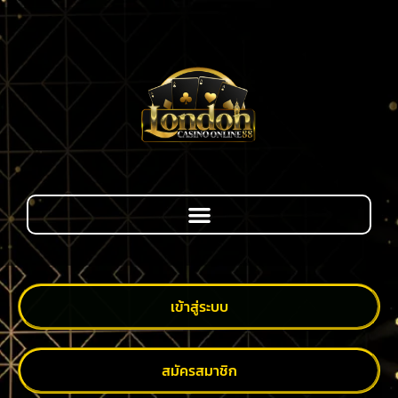
เข้าสู่ระบบ
สมัครสมาชิก