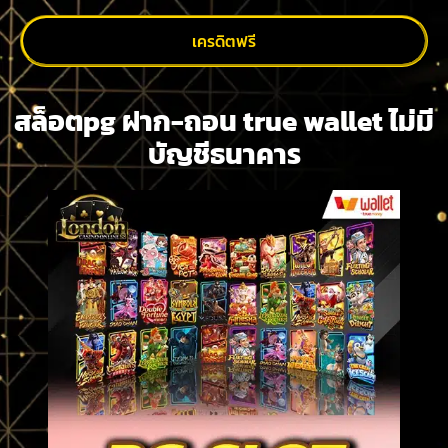
เครดิตฟรี
สล็อตpg ฝาก-ถอน true wallet ไม่มี
บัญชีธนาคาร