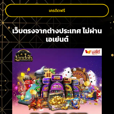
เครดิตฟรี
เว็บตรงจากต่างประเทศ ไม่ผ่าน
เอเย่นต์