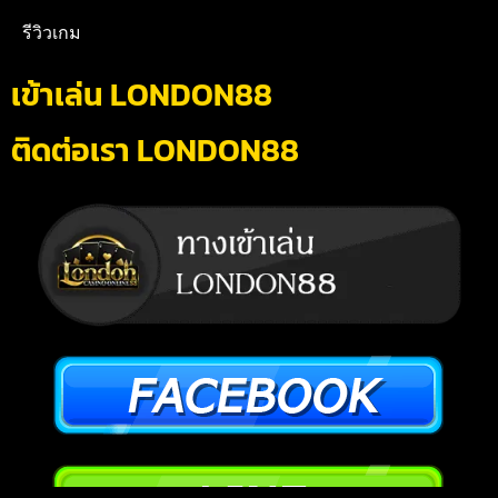
รีวิวเกม
เข้าเล่น LONDON88
ติดต่อเรา LONDON88