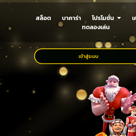
สล็อต
บาคาร่า
โปรโมชั่น
เ
ทดลองเล่น
เข้าสู่ระบบ