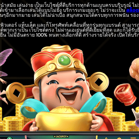
ำสมัย เล่นง่าย เป็นเว็บไซต์ที่ดีบริการทุกด้านแบบครบบริบรูณ์ ไม่ม
ข้ามาเลือกเล่นได้แบบไม่ยั้ง บริการเกมเยอะๆ ไม่ว่าจะเป็น
สล็อต
นๆอีกมากมาย เล่นได้ไม่น่าเบื่อ สนุกสนานได้ครบทุกการพนัน รองรับ
วเตอร์ แท็บเล็ต และก็โทรศัพท์เคลื่อนที่ทุกรุ่นทุกแบรนด์ สามารถเร
วกเราเป็น เว็บไซต์ตรง ไม่ผ่านเอเย่นต์ที่ดีเยี่ยมที่สุด และก็ได
ืน ไม่มีอันตราย 100% หนทางเลือกที่ดี สร้างรายได้จริง เปิดให้บร