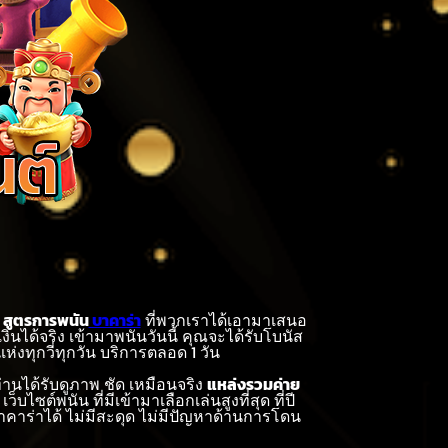
า สูตรการพนัน
บาคาร่า
ที่พวกเราได้เอามาเสนอ
ได้จริง เข้ามาพนันวันนี้ คุณจะได้รับโบนัส
แห่งทุกวี่ทุกวัน บริการตลอด 1 วัน
่านได้รับดูภาพ ชัด เหมือนจริง
แหล่งรวมค่าย
ไซต์พนัน ที่มีเข้ามาเลือกเล่นสูงที่สุด ที่ปี
าคาร่าได้ ไม่มีสะดุด ไม่มีปัญหาด้านการโดน