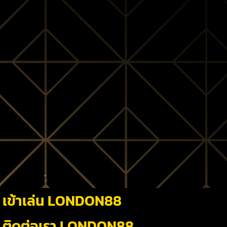
เข้าเล่น LONDON88
ติดต่อเรา LONDON88