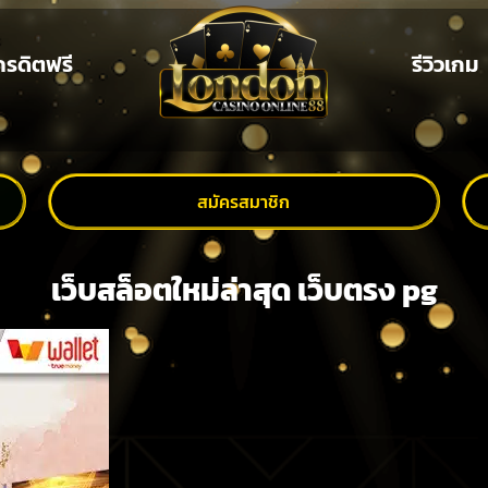
ครดิตฟรี
รีวิวเกม
สมัครสมาชิก
เว็บสล็อตใหม่ล่าสุด เว็บตรง pg