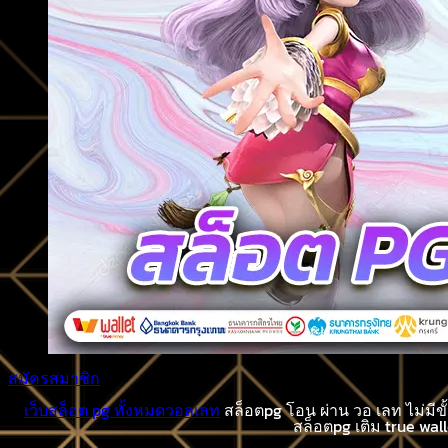
สมัครสมาชิก
เว็บสล็อต pg ทั้งหมดวอลเลท
สล็อตpg โอน ผ่าน วอ เลท ไม่มีขั
สล็อตpg เติม true wall