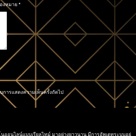
รื่องหมาย
*
ำหรับการแสดงความเห็นครั้งถัดไป
สิโนออนไลน์แบบเรียลไทม์ มาอย่างยาวนาน มีการอัพเดทระบบอยู่