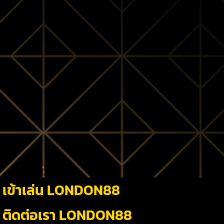
เข้าเล่น LONDON88
ติดต่อเรา LONDON88