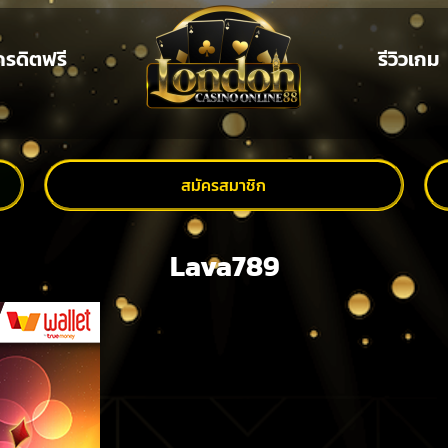
ครดิตฟรี
รีวิวเกม
สมัครสมาชิก
Lava789