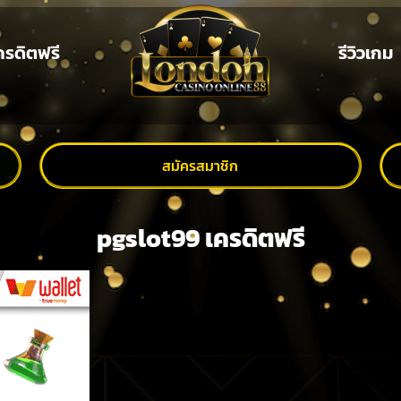
ครดิตฟรี
รีวิวเกม
สมัครสมาชิก
pgslot99 เครดิตฟรี