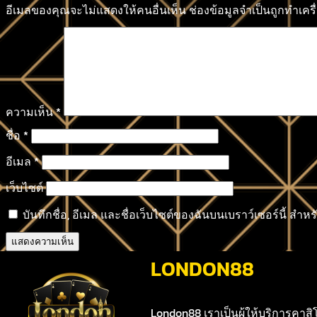
อีเมลของคุณจะไม่แสดงให้คนอื่นเห็น
ช่องข้อมูลจำเป็นถูกทำเค
ความเห็น
*
ชื่อ
*
อีเมล
*
เว็บไซต์
บันทึกชื่อ, อีเมล และชื่อเว็บไซต์ของฉันบนเบราว์เซอร์นี้ ส
LONDON88
London88 เราเป็นผู้ให้บริการคา