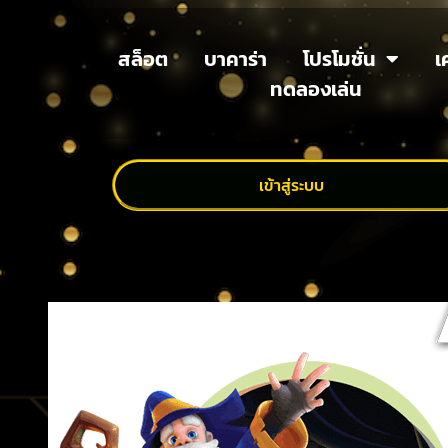
สล็อต
บาคาร่า
โปรโมชั่น
เ
ทดลองเล่น
เข้าสู่ระบบ