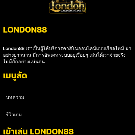
LONDON88
London88 เราเป็นผู้ให้บริการคาสิโนออนไลน์แบบเรียลไทม์ มา
อย่างยาวนาน มีการอัพเดทระบบอยู่เรื่อยๆ เล่นได้เราจ่ายจริง
ไม่มีกั๊กอย่างแน่นอน
เมนูลัด
บทความ
รีวิวเกม
เข้าเล่น LONDON88