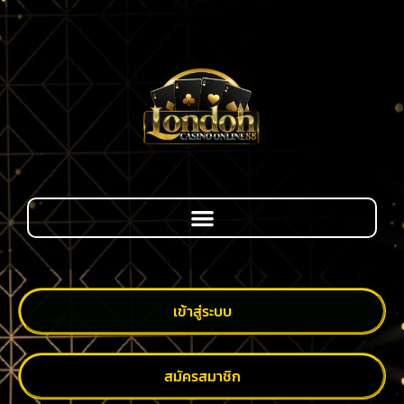
เข้าสู่ระบบ
สมัครสมาชิก