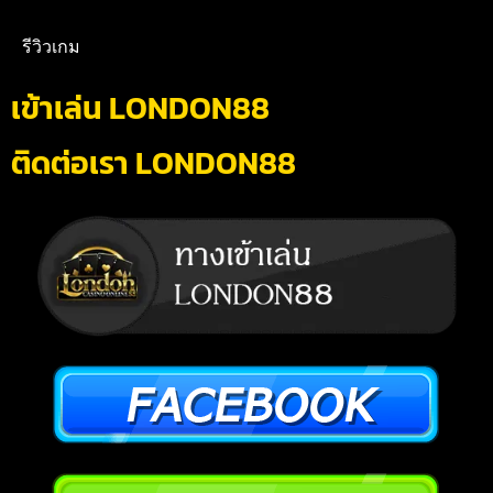
รีวิวเกม
เข้าเล่น LONDON88
ติดต่อเรา LONDON88