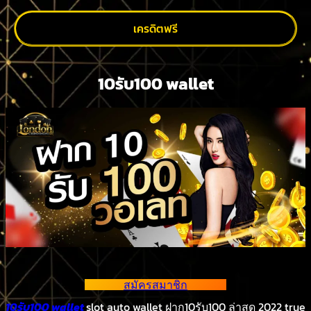
เครดิตฟรี
10รับ100 wallet
สมัครสมาชิก
10รับ100 wallet
slot auto wallet ฝาก10รับ100 ล่าสุด 2022 true