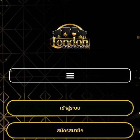
เข้าสู่ระบบ
สมัครสมาชิก